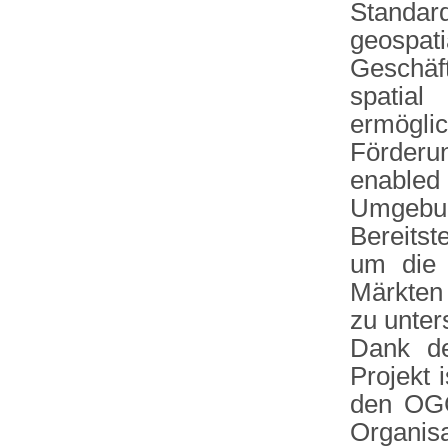
Standa
geospa
Geschäf
spatia
ermöglic
Förderu
enabled 
Umgebun
Bereitst
um die 
Märkten
zu unter
Dank d
Projekt 
den OGC
Organisat