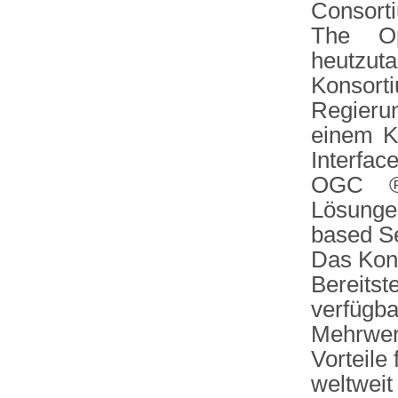
Consorti
The O
heutzu
Konsort
Regieru
einem Ko
Interfac
OGC ® 
Lösunge
based Se
Das Kons
Bereits
verfügb
Mehrwe
Vorteile 
weltwe