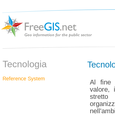
Tecnologia
Tecnol
Reference System
Al fine
valore, 
strett
organiz
nell'am