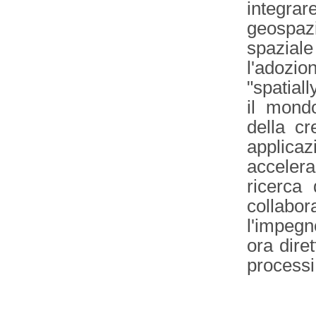
integra
geospazi
spazial
l'adozio
"spatiall
il mond
della cr
applica
acceler
ricerca 
collabor
l'impegn
ora dire
processi