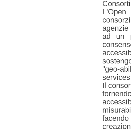
Consort
L'Open
consorz
agenzie 
ad un p
consens
access
sostengo
"geo-abi
services
Il consor
fornen
accessib
misurabil
facendo 
creazion